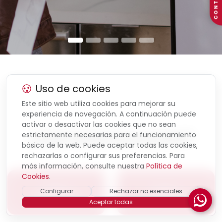
CONTACTO
Uso de cookies
Este sitio web utiliza cookies para mejorar su
experiencia de navegación. A continuación puede
activar o desactivar las cookies que no sean
¿Qué estas buscando?
estrictamente necesarias para el funcionamiento
básico de la web. Puede aceptar todas las cookies,
rechazarlas o configurar sus preferencias. Para
más información, consulte nuestra
Política de
Cookies
.
QUIERO
QUIERO
Configurar
Rechazar no esenciales
EMPRENDER
FORMARME
Aceptar todas