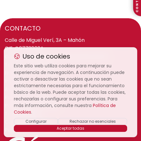
CONTACTO
CONTACTO
Calle de Miguel Verí, 3A – Mahón
CIF: Q0773002A
Uso de cookies
camaramenorca@camaramenorca.com
Teléfono: 971 36 31 94
Este sitio web utiliza cookies para mejorar su
Horario: 7:00h - 15:00h
experiencia de navegación. A continuación puede
activar o desactivar las cookies que no sean
Intranet
estrictamente necesarias para el funcionamiento
Aviso legal
básico de la web. Puede aceptar todas las cookies,
Política de cookies
rechazarlas o configurar sus preferencias. Para
Política de privacidad
más información, consulte nuestra
Política de
Cookies
.
Transparencia
Canal de denuncias
Configurar
Rechazar no esenciales
Aceptar todas
Perfil del contratante