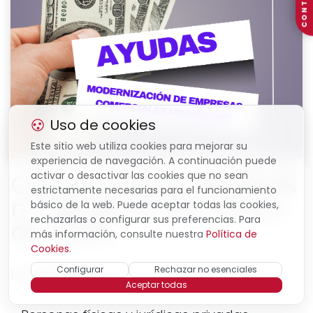
CONTACTO
Uso de cookies
Este sitio web utiliza cookies para mejorar su
experiencia de navegación. A continuación puede
Convocatoria del BOIB
activar o desactivar las cookies que no sean
estrictamente necesarias para el funcionamiento
n.º 36 de 22 de marzo
básico de la web. Puede aceptar todas las cookies,
rechazarlas o configurar sus preferencias. Para
de 2025.
más información, consulte nuestra
Política de
Cookies
.
Configurar
Rechazar no esenciales
1. BENEFICIARIOS:
Aceptar todas