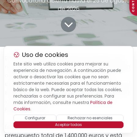
CONTACTO
Convocatoria abierta hasta el 25 de agosto
de 2026
Uso de cookies
El Govern de les Illes Balears ha abierto una
Este sitio web utiliza cookies para mejorar su
nueva convocatoria de subvenciones dirigida
experiencia de navegación. A continuación puede
a fomentar la economía circular en las
activar o desactivar las cookies que no sean
empresas de las Illes Balears, en el marco del
estrictamente necesarias para el funcionamiento
básico de la web. Puede aceptar todas las cookies,
Impuesto sobre Estades Turístiques (ITS 2023)
rechazarlas o configurar sus preferencias. Para
y con el cofinanciamiento del Programa
más información, consulte nuestra
Política de
FEDER 2021-2027.
Cookies
.
Configurar
Rechazar no esenciales
Aceptar todas
Esta línea de ayudas cuenta con un
presupuesto total de 1.400.000 euros y está