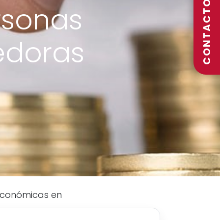
CONTACTO
rsonas
doras
 económicas en