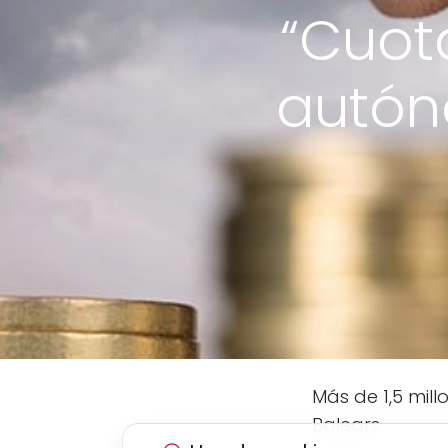
“Cuot
autó
Más de 1,5 mil
Balears