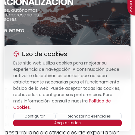
CONTACTO
Uso de cookies
Este sitio web utiliza cookies para mejorar su
experiencia de navegación. A continuación puede
activar o desactivar las cookies que no sean
estrictamente necesarias para el funcionamiento
básico de la web. Puede aceptar todas las cookies,
El Govern de les Illes Balears ha abierto
una
rechazarlas o configurar sus preferencias. Para
nueva línea de ayudas para proyectos de
más información, consulte nuestra
Política de
internacionalización
, dirigida a
Cookies
.
microempresas, pymes, asociaciones
Configurar
Rechazar no esenciales
Aceptar todas
empresariales y clústers que estén
desarrollando actividades de exportación