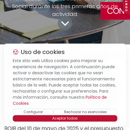
CONTACTO
Social durante los tres primeros años de
actividad.
Uso de cookies
Arrancar un negocio por cuenta propia no es
Este sitio web utiliza cookies para mejorar su
fácil, y uno de los primeros gastos que
experiencia de navegación. A continuación puede
aparecen es la cuota de autónomo. Para
activar o desactivar las cookies que no sean
ayudar a que ese inicio sea menos duro, la
estrictamente necesarias para el funcionamiento
básico de la web. Puede aceptar todas las cookies,
Conselleria d'Empresa, Ocupació i Energia ha
rechazarlas o configurar sus preferencias. Para
publicado una convocatoria de ayudas con
más información, consulte nuestra
Política de
la que puedes recuperar lo que pagas a la
Cookies
.
Seguridad Social durante los primeros 36
Configurar
Rechazar no esenciales
Aceptar todas
meses. La resolución salió publicada en el
BOIB del 10 de mayo de 2025 y el presupuesto