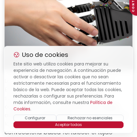
CONTACTO
Uso de cookies
Este sitio web utiliza cookies para mejorar su
experiencia de navegación. A continuación puede
activar o desactivar las cookies que no sean
La Conselleria de Empresa, Ocupación y
estrictamente necesarias para el funcionamiento
Energía lanzó en 2024 una línea de
básico de la web. Puede aceptar todas las cookies,
rechazarlas o configurar sus preferencias. Para
subvenciones destinada a
impulsar la
más información, consulte nuestra
Política de
consolidación y el crecimiento del trabajo
Cookies
.
autónomo en Illes Balears
, con vigencia para
Configurar
Rechazar no esenciales
los años
2024, 2025, 2026 y 2027
.Esta
Aceptar todas
convocatoria busca fortalecer el tejido