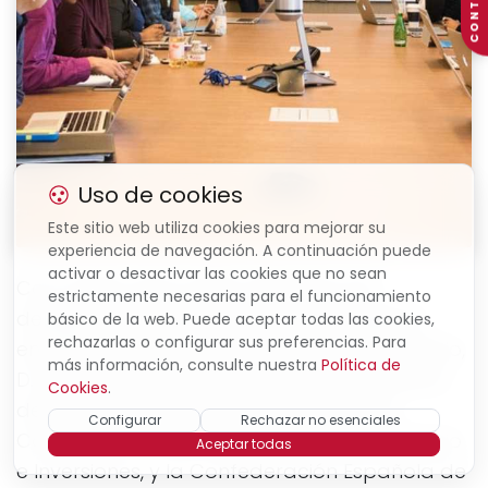
CONTACTO
Uso de cookies
Este sitio web utiliza cookies para mejorar su
experiencia de navegación. A continuación puede
activar o desactivar las cookies que no sean
Con motivo de la visita oficial de una
estrictamente necesarias para el funcionamiento
delegación de la República de Kazajistán,
básico de la web. Puede aceptar todas las cookies,
rechazarlas o configurar sus preferencias. Para
encabezada por el Viceministro de Comercio,
más información, consulte nuestra
Política de
D. Kairat Torebaev, la Cámara de Comercio
Cookies
.
de España, la Secretaría de Estado de
Configurar
Rechazar no esenciales
Comercio, a través de ICEX España Comercio
Aceptar todas
e Inversiones, y la Confederación Española de