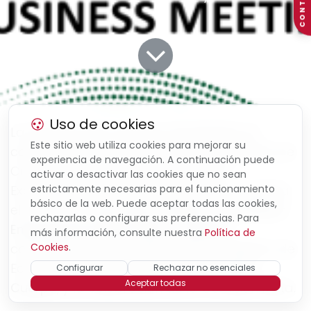
CONTACTO
Uso de cookies
La Cámara de Comercio de España, en
Este sitio web utiliza cookies para mejorar su
colaboración con la Secretaría de Estado de
experiencia de navegación. A continuación puede
Comercio a través de ICEX España
activar o desactivar las cookies que no sean
Exportación e Inversiones y la CEOE, organiza
estrictamente necesarias para el funcionamiento
básico de la web. Puede aceptar todas las cookies,
el próximo
22 de mayo en Riad
un
Encuentro
rechazarlas o configurar sus preferencias. Para
Empresarial Arabia Saudí - España
,
más información, consulte nuestra
Política de
coincidiendo con el viaje oficial del Ministro de
Cookies
.
Economía, Comercio y Empresa,
Carlos
Configurar
Rechazar no esenciales
Aceptar todas
Cuerpo
, y la celebración de la Comisión Mixta.