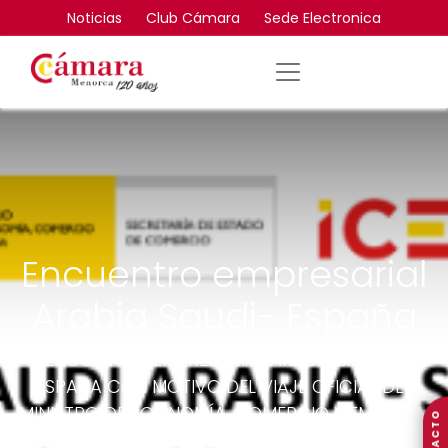
Noticias
Club Cámara
Sede Electronica
Encuentro empresarial
Arabia Saudi- España
ENCUENTRO EMPRESARIAL ARABIA SAUDI –
ESPAÑA CON MOTIVO DEL VIAJE OFICIAL DEL
MINISTRO DE ECONOMÍA, COMERCIO Y EMPRESA,
SR. CARLOS CUERPO 22 de mayo 2025 - Riad