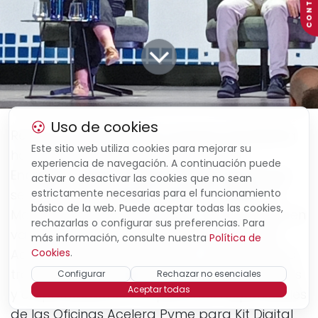
CONTACTO
Uso de cookies
Red.es y la Cámara de Comercio de España
Este sitio web utiliza cookies para mejorar su
han colaborado para organizar el
II
experiencia de navegación. A continuación puede
Encuentro de las Oficinas Acelera Pyme
que
activar o desactivar las cookies que no sean
se celebró el
17 de junio de 9:00 a 16:00h
en
estrictamente necesarias para el funcionamiento
básico de la web. Puede aceptar todas las cookies,
Madrid. Durante el encuentro se ha puesto en
rechazarlas o configurar sus preferencias. Para
valor la importancia de la Red de Oficinas
más información, consulte nuestra
Política de
Acelera Pyme para impulsar y avanzar en la
Cookies
.
transformación digital de pymes, autónomos
Configurar
Rechazar no esenciales
Aceptar todas
y emprendedores. Las personas responsables
de las Oficinas Acelera Pyme para Kit Digital