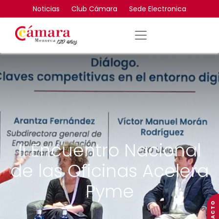
Noticias
Club Cámara
Sede Electronica
II Encuentro Nacional
de las Oficinas Acelera
Pyme