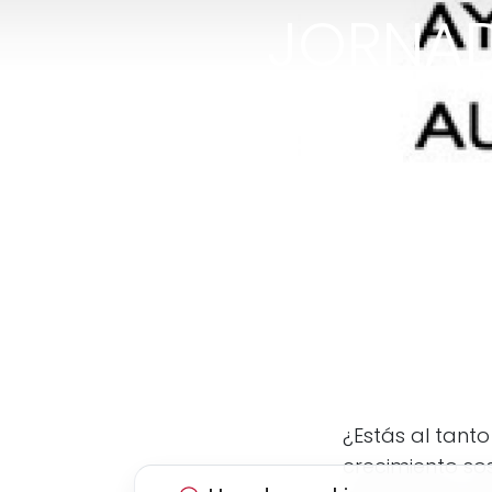
JORNAD
¿Estás al tant
crecimiento so