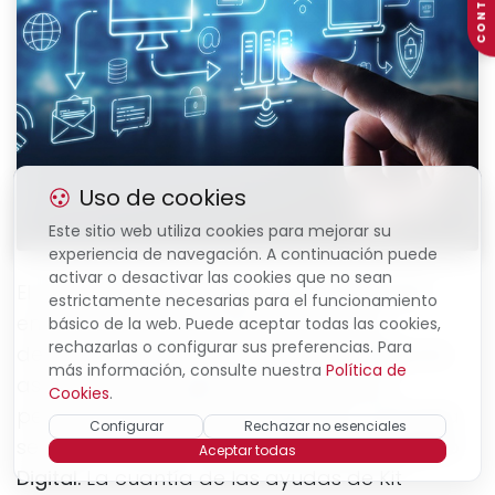
CONTACTO
Uso de cookies
Este sitio web utiliza cookies para mejorar su
experiencia de navegación. A continuación puede
activar o desactivar las cookies que no sean
El Programa está dirigido a empresas de
estrictamente necesarias para el funcionamiento
entre 10 y menos de 250 empleados y
básico de la web. Puede aceptar todas las cookies,
rechazarlas o configurar sus preferencias. Para
destinado a la contratación de servicios de
más información, consulte nuestra
Política de
asesoramiento digital especializado y
Cookies
.
personalizado para sus negocios. La ayuda
Configurar
Rechazar no esenciales
se materializa en un
Bono de Asesoramiento
Aceptar todas
Digital.
La cuantía de las ayudas de Kit