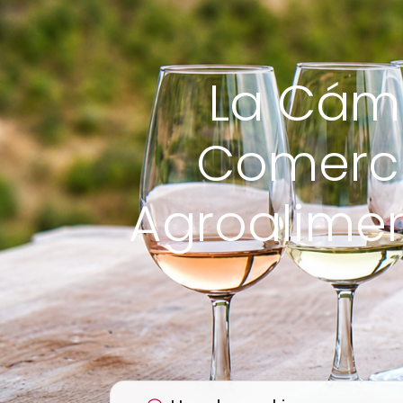
La Cáma
Comercia
Agroalimen