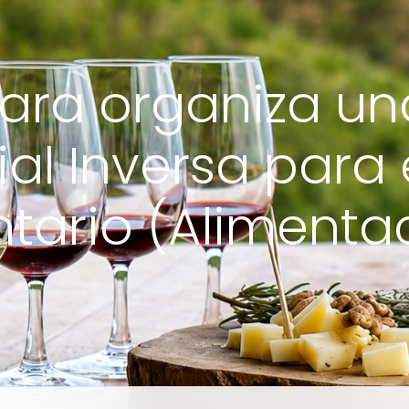
ra organiza un
l Inversa para 
tario (Alimentac