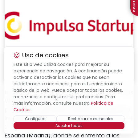
CONTACTO
Uso de cookies
Este sitio web utiliza cookies para mejorar su
experiencia de navegación. A continuación puede
activar o desactivar las cookies que no sean
estrictamente necesarias para el funcionamiento
básico de la web. Puede aceptar todas las cookies,
La startup menorquina
Bivo
, fundada por
Lluís
rechazarlas o configurar sus preferencias. Para
Vilà Salord
y
Toni Bota Reynes
, ha sido
más información, consulte nuestra
Política de
proclamada
ganadora estatal
del
Programa
Cookies
.
Impulsa Startup
, en el Demo Day celebrado el
Configurar
Rechazar no esenciales
Aceptar todas
2 de abril en la
Cámara de Comercio de
España (Madrid)
, donde se enfrentó a los