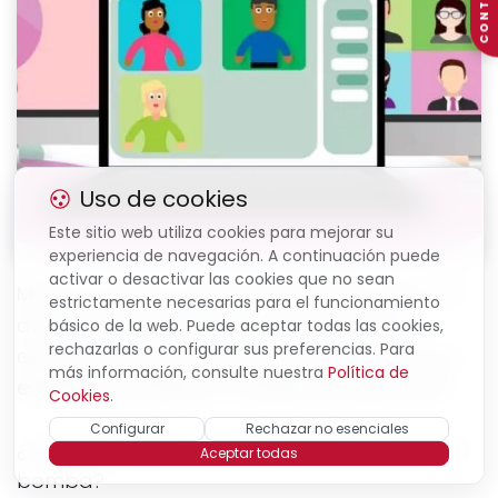
CONTACTO
Uso de cookies
Este sitio web utiliza cookies para mejorar su
experiencia de navegación. A continuación puede
activar o desactivar las cookies que no sean
Menorca Events
, después de tantos años, ha
estrictamente necesarias para el funcionamiento
decidido empezar a crear sus propios
básico de la web. Puede aceptar todas las cookies,
rechazarlas o configurar sus preferencias. Para
eventos. Por ello, os presentamos
Sa Jarana
,
más información, consulte nuestra
Política de
eventos formativos
de
desarrollo personal
.
Cookies
.
Configurar
Rechazar no esenciales
¿Te apuntas a
DOS DÍAS
que prometen ser la
Aceptar todas
bomba?