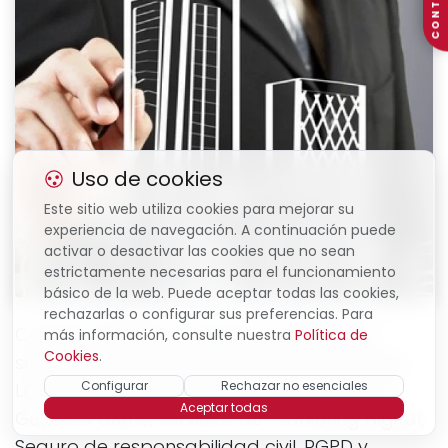
CONTACTO
Uso de cookies
Este sitio web utiliza cookies para mejorar su
experiencia de navegación. A continuación puede
activar o desactivar las cookies que no sean
estrictamente necesarias para el funcionamiento
básico de la web. Puede aceptar todas las cookies,
rechazarlas o configurar sus preferencias. Para
Cuando iniciaste tu negocio, necesitaste
más información, consulte nuestra
Política de
Cookies
.
servicios como estos: Prevención de Riesgos
Configurar
Rechazar no esenciales
Laborales, Asesoramiento fiscal y laboral,
Aceptar todas
Gestoría online, Servicios de marketing digital,
Seguro de responsabilidad civil, RGPD y