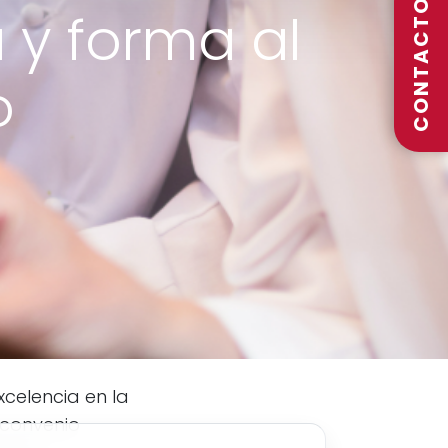
CONTACTO
a y forma al
o
xcelencia en la
 convenio