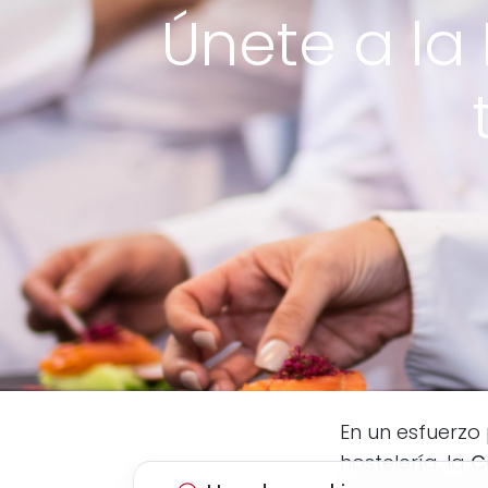
Únete a la 
En un esfuerzo 
hostelería, la
C