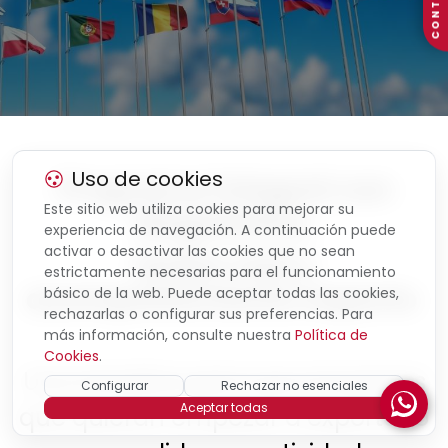
CONTACTO
Uso de cookies
Programa integral con
Este sitio web utiliza cookies para mejorar su
diagnóstico,
experiencia de navegación. A continuación puede
activar o desactivar las cookies que no sean
testeo real y
estrictamente necesarias para el funcionamiento
acompañamiento experto
básico de la web. Puede aceptar todas las cookies,
rechazarlas o configurar sus preferencias. Para
más información, consulte nuestra
Política de
Cookies
.
Una iniciativa para que empresas
Configurar
Rechazar no esenciales
Aceptar todas
que quieran empezar a exportar o