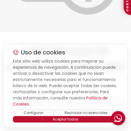
CONTACTO
CERTIFICADO DE
Uso de cookies
Este sitio web utiliza cookies para mejorar su
ORIGEN COMUNITARIO
experiencia de navegación. A continuación puede
activar o desactivar las cookies que no sean
estrictamente necesarias para el funcionamiento
básico de la web. Puede aceptar todas las cookies,
rechazarlas o configurar sus preferencias. Para
más información, consulte nuestra
Política de
Acreditamos oficialmente el país
Cookies
.
de origen de tu mercancía de
Configurar
Rechazar no esenciales
Aceptar todas
exportación